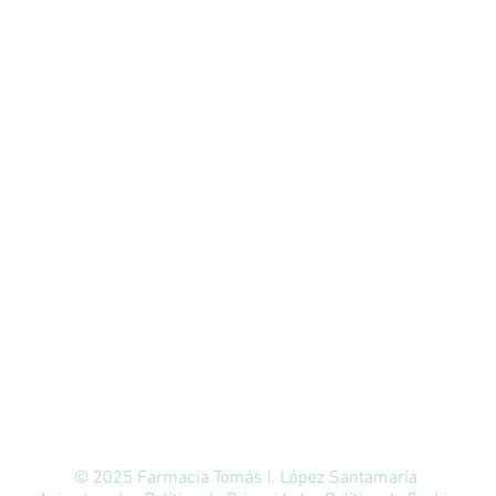
948 870
659
© 2025 Farmacia Tomás I. López Santamaría